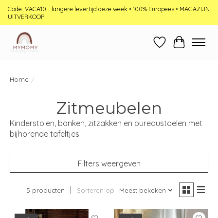
Code: VACA10 - langere levertijd deze week • 100% Europees • MAGAZIJN
UITVERKOOP
Verlanglijst
Winkelwag
Home
/
Zitmeubelen
Kinderstolen, banken, zitzakken en bureaustoelen met
bijhorende tafeltjes
Filters weergeven
5 producten
Sorteren op
Meest bekeken