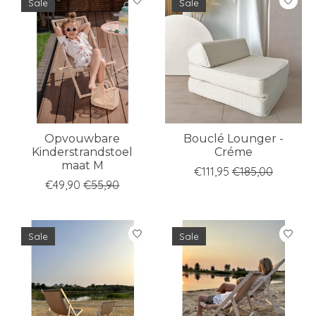
Sale
Sale
Opvouwbare
Bouclé Lounger -
Kinderstrandstoel
Créme
maat M
€111,95
€185,00
€49,90
€55,90
Sale
Sale