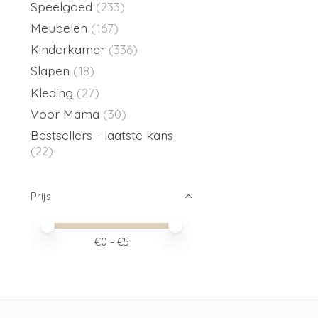
Speelgoed
(233)
Meubelen
(167)
Kinderkamer
(336)
Slapen
(18)
Kleding
(27)
Voor Mama
(30)
Bestsellers - laatste kans
(22)
Prijs
Minimale prijswaarde
Price maximum value
€
0
- €
5