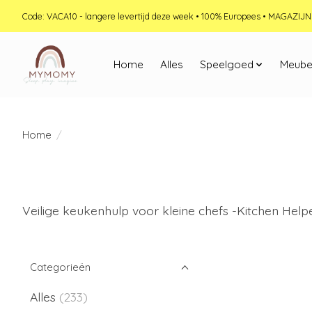
Code: VACA10 - langere levertijd deze week • 100% Europees • MAGAZI
Home
Alles
Speelgoed
Meube
Home
/
Veilige keukenhulp voor kleine chefs -Kitchen Helpe
Categorieën
Alles
(233)