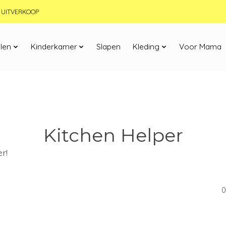
JN UITVERKOOP
len
Kinderkamer
Slapen
Kleding
Voor Mama
Kitchen Helper
r!
0