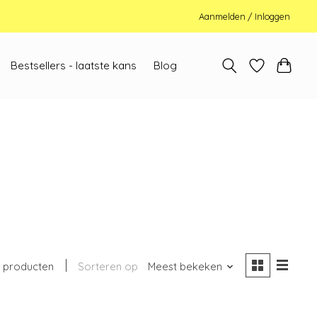
Aanmelden / Inloggen
Bestsellers - laatste kans
Blog
 producten
Sorteren op
Meest bekeken