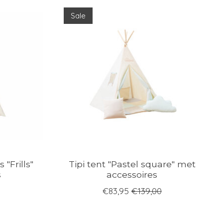
Sale
 "Frills"
Tipi tent "Pastel square" met
s
accessoires
€83,95
€139,00