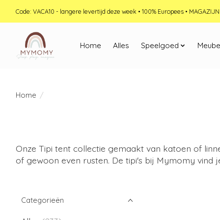
Code: VACA10 - langere levertijd deze week • 100% Europees • MAGAZI
Home
Alles
Speelgoed
Meube
Home
/
Onze Tipi tent collectie gemaakt van katoen of linn
of gewoon even rusten. De tipi's bij Mymomy vind je
Categorieën