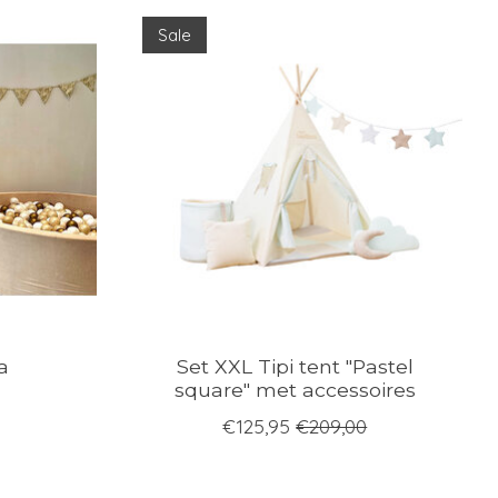
Sale
a
Set XXL Tipi tent "Pastel
square" met accessoires
€125,95
€209,00