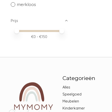
merkloos
Prijs
Minimale prijswaarde
Price maximum value
€
0
- €
150
Categorieën
Alles
Speelgoed
Meubelen
Kinderkamer