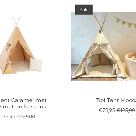
Sale
 tent Caramel met
Tipi Tent Mocc
elmat en kussens
€75,95
€125,00
€75,95
€126,00