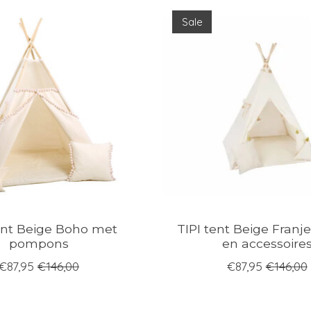
Sale
ent Beige Boho met
TIPI tent Beige Franjes
pompons
en accessoire
€87,95
€146,00
€87,95
€146,00