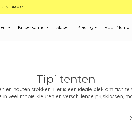
JN UITVERKOOP
len
Kinderkamer
Slapen
Kleding
Voor Mama
Tipi tenten
en en houten stokken. Het is een ideale plek om zich te
 in veel mooie kleuren en verschillende prijsklassen, m
9