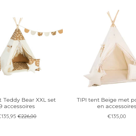
nt Teddy Bear XXL set
TIPI tent Beige met
9 accessoires
en accessoire
€135,95
€226,00
€135,00