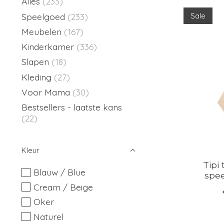
Alles
(233)
Speelgoed
(233)
Sale
Meubelen
(167)
Kinderkamer
(336)
Slapen
(18)
Kleding
(27)
Voor Mama
(30)
Bestsellers - laatste kans
(22)
Kleur
Tipi
Blauw / Blue
spe
Cream / Beige
Oker
Naturel