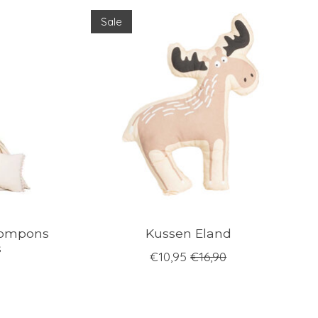
Sale
 pompons
Kussen Eland
s
€10,95
€16,90