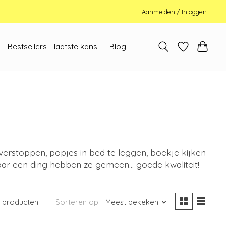
Aanmelden / Inloggen
Bestsellers - laatste kans
Blog
 verstoppen, popjes in bed te leggen, boekje kijken
aar een ding hebben ze gemeen... goede kwaliteit!
 producten
Sorteren op
Meest bekeken