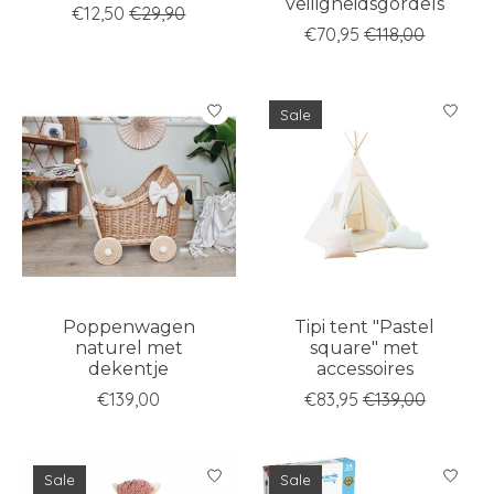
veiligheidsgordels
€12,50
€29,90
€70,95
€118,00
Sale
Poppenwagen
Tipi tent "Pastel
naturel met
square" met
dekentje
accessoires
€139,00
€83,95
€139,00
Sale
Sale