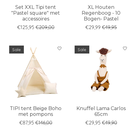
Set XXL Tipi tent
XL Houten
"Pastel square" met
Regenboog - 10
accessoires
Bogen- Pastel
€125,95
€209,00
€29,99
€49,95
Sale
Sale
TIPI tent Beige Boho
Knuffel Lama Carlos
met pompons
65cm
€87,95
€146,00
€29,95
€49,90