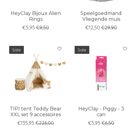
HeyClay Bijoux Alien
Speelgoedmand
Rings
Vliegende muis
€5,95
€9,50
€12,50
€29,90
Sale
Sale
TIPI tent Teddy Bear
HeyClay - Piggy - 3
XXL set 9 accessoires
can
€135,95
€226,00
€3,95
€6,50