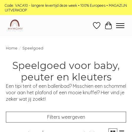
Code: VACA10 - langere levertijd deze week • 100% Europees • MAGAZIJN
UITVERKOOP
Verlanglijst
Winkelwag
Home
/
Speelgoed
Speelgoed voor baby,
peuter en kleuters
Een tipi tent of een ballenbad? Misschien een schommel
voor aan het plafond of een mooie knuffel? Hier vind je
zeker wat jij zoekt!
Filters weergeven