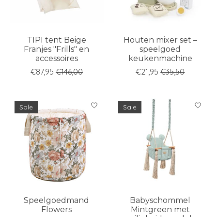
TIPI tent Beige
Houten mixer set –
Franjes "Frills" en
speelgoed
accessoires
keukenmachine
€87,95
€146,00
€21,95
€35,50
Sale
Sale
Speelgoedmand
Babyschommel
Flowers
Mintgreen met