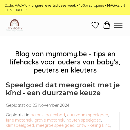
Code: VACA10 - langere levertijd deze week • 100% Europees • MAGAZIJN
UITVERKOOP
Verlanglijst
Winkelwag
Blog van mymomy.be - tips en
lifehacks voor ouders van baby's,
peuters en kleuters
Speelgoed dat meegroeit met je
kind - een duurzame keuze
Geplaatst op
23 November 2024
Geplaatst in
balans
,
ballenbad
,
duurzaam speelgoed
,
fijne motoriek
,
grove motoriek
,
houten speelgoed
,
klimspeelgoed
,
meegroeispeelgoed
,
ontwikkeling kind
,