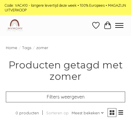
Code: VACA10 - langere levertijd deze week • 100% Europees • MAGAZIJN
UITVERKOOP
Verlanglijst
Winkelwag
Home
/
Tags
/
zomer
Producten getagd met
zomer
Filters weergeven
0 producten
Sorteren op
Meest bekeken