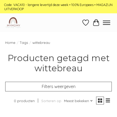
Code: VACA10 - langere levertijd deze week • 100% Europees • MAGAZIJN
UITVERKOOP
Verlanglijst
Winkelwag
Home
/
Tags
/
wittebreau
Producten getagd met
wittebreau
Filters weergeven
0 producten
Sorteren op
Meest bekeken