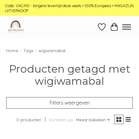
Code: VACA10 - langere levertijd deze week • 100% Europees • MAGAZIJN
UITVERKOOP
Verlanglijst
Winkelwag
Home
/
Tags
/
wigiwamabal
Producten getagd met
wigiwamabal
Filters weergeven
0 producten
Sorteren op
Meest bekeken