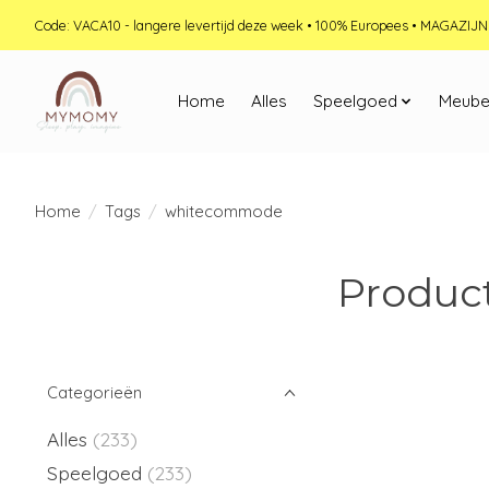
Code: VACA10 - langere levertijd deze week • 100% Europees • MAGAZI
Home
Alles
Speelgoed
Meube
Home
/
Tags
/
whitecommode
Produc
Categorieën
Alles
(233)
Speelgoed
(233)