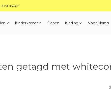
JN UITVERKOOP
len
Kinderkamer
Slapen
Kleding
Voor Mama
ten getagd met white
0