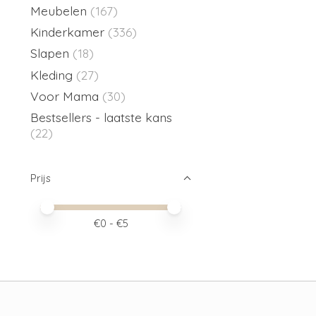
Meubelen
(167)
Kinderkamer
(336)
Slapen
(18)
Kleding
(27)
Voor Mama
(30)
Bestsellers - laatste kans
(22)
Prijs
Minimale prijswaarde
Price maximum value
€
0
- €
5