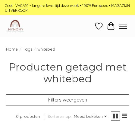
Code: VACA10 - langere levertijd deze week • 100% Europees • MAGAZIJN
UITVERKOOP
Verlanglijst
Winkelwag
Home
/
Tags
/
whitebed
Producten getagd met
whitebed
Filters weergeven
0 producten
Sorteren op
Meest bekeken