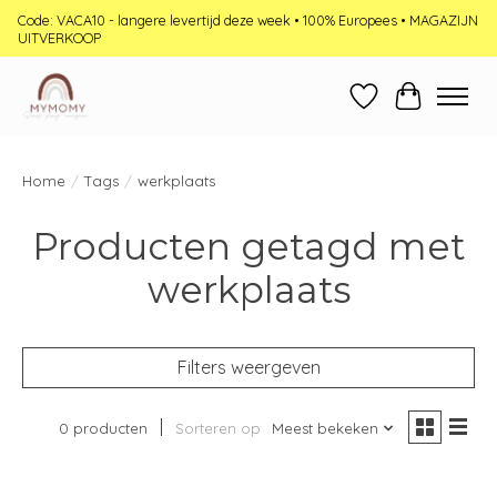
Code: VACA10 - langere levertijd deze week • 100% Europees • MAGAZIJN
UITVERKOOP
Verlanglijst
Winkelwag
Home
/
Tags
/
werkplaats
Producten getagd met
werkplaats
Filters weergeven
0 producten
Sorteren op
Meest bekeken