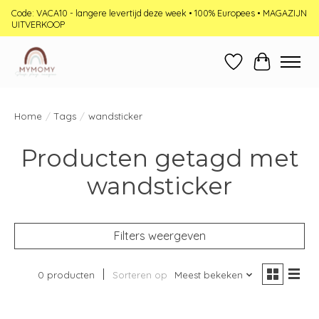
Code: VACA10 - langere levertijd deze week • 100% Europees • MAGAZIJN
UITVERKOOP
Verlanglijst
Winkelwag
Home
/
Tags
/
wandsticker
Producten getagd met
wandsticker
Filters weergeven
0 producten
Sorteren op
Meest bekeken