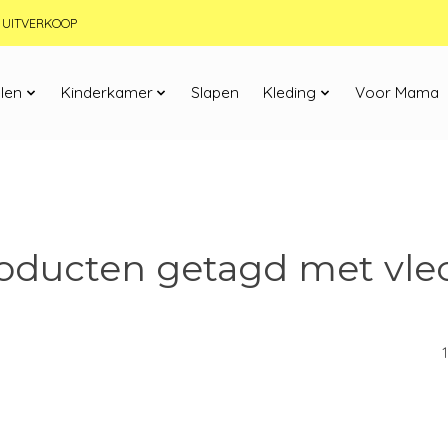
JN UITVERKOOP
len
Kinderkamer
Slapen
Kleding
Voor Mama
oducten getagd met vle