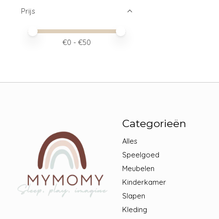
Prijs
Minimale prijswaarde
Price maximum value
€
0
- €
50
Categorieën
Alles
Speelgoed
Meubelen
Kinderkamer
Slapen
Kleding