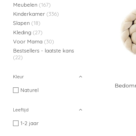
Meubelen
(167)
Kinderkamer
(336)
Slapen
(18)
Kleding
(27)
Voor Mama
(30)
Bestsellers - laatste kans
(22)
Kleur
Bedomra
Naturel
Leeftijd
1-2 jaar