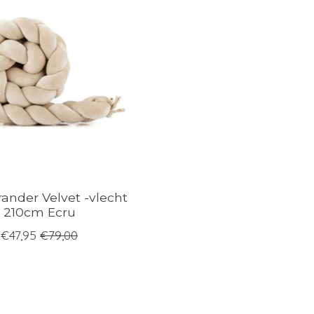
nder Velvet -vlecht
210cm Ecru
€47,95
€79,00