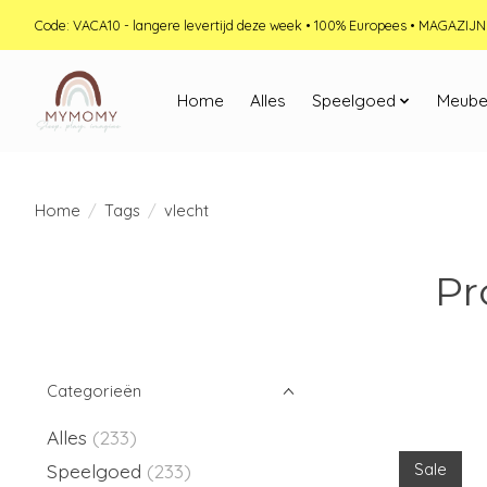
Code: VACA10 - langere levertijd deze week • 100% Europees • MAGAZI
Home
Alles
Speelgoed
Meube
Home
/
Tags
/
vlecht
Pr
Categorieën
Alles
(233)
Speelgoed
(233)
Sale