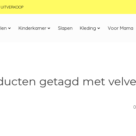
JN UITVERKOOP
len
Kinderkamer
Slapen
Kleding
Voor Mama
ducten getagd met velvet
0