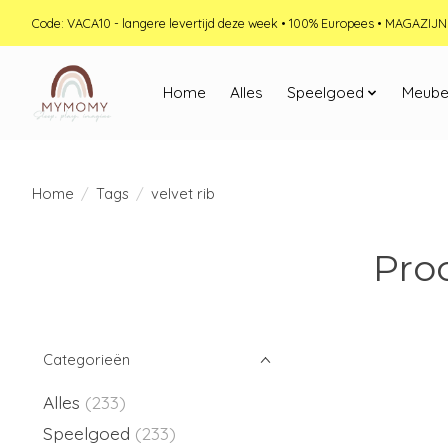
Code: VACA10 - langere levertijd deze week • 100% Europees • MAGAZI
Home
Alles
Speelgoed
Meube
Home
/
Tags
/
velvet rib
Pro
Categorieën
Alles
(233)
Speelgoed
(233)