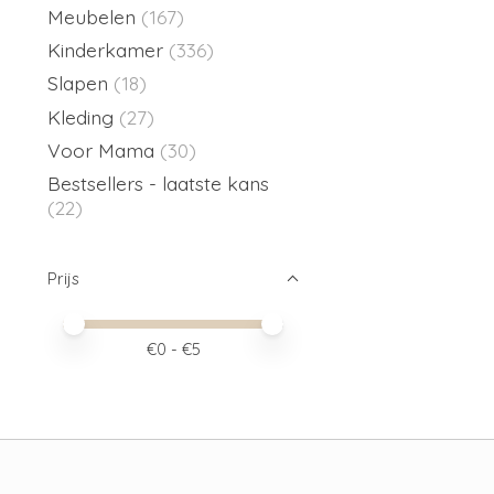
Meubelen
(167)
Kinderkamer
(336)
Slapen
(18)
Kleding
(27)
Voor Mama
(30)
Bestsellers - laatste kans
(22)
Prijs
Minimale prijswaarde
Price maximum value
€
0
- €
5