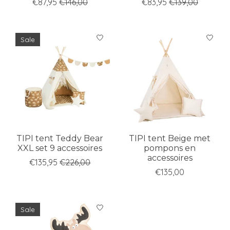
€87,95
€146,00
€83,95
€139,00
Sale
TIPI tent Teddy Bear
TIPI tent Beige met
XXL set 9 accessoires
pompons en
accessoires
€135,95
€226,00
€135,00
Sale