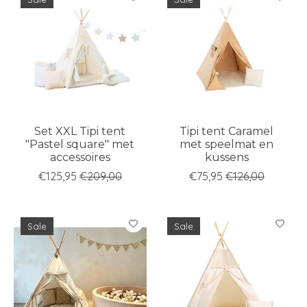
Set XXL Tipi tent
Tipi tent Caramel
"Pastel square" met
met speelmat en
accessoires
kussens
€125,95
€209,00
€75,95
€126,00
Sale
Sale