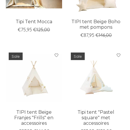
Tipi Tent Mocca
TIPI tent Beige Boho
met pompons
€75,95
€125,00
€87,95
€146,00
Sale
Sale
TIPI tent Beige
Tipi tent "Pastel
Franjes "Frills" en
square" met
accessoires
accessoires