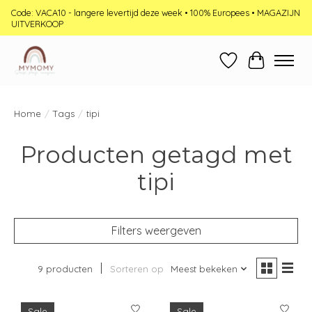
Code: VACA10 - langere levertijd deze week • 100% Europees • MAGAZIJN
UITVERKOOP
Verlanglijst
Winkelwag
Home
/
Tags
/
tipi
Producten getagd met
tipi
Filters weergeven
9 producten
Sorteren op
Meest bekeken
Sale
Sale