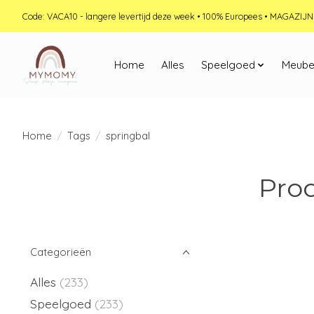
Code: VACA10 - langere levertijd deze week • 100% Europees • MAGAZI
Home
Alles
Speelgoed
Meube
Home
/
Tags
/
springbal
Pro
Categorieën
Alles
(233)
Speelgoed
(233)