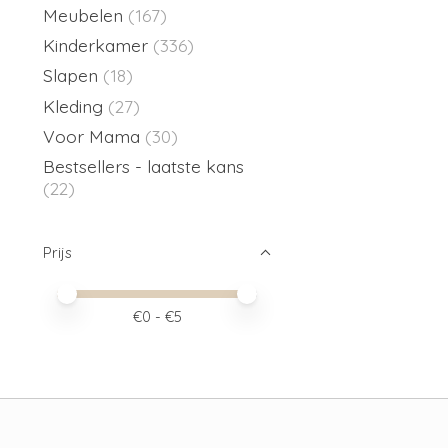
Meubelen
(167)
Kinderkamer
(336)
Slapen
(18)
Kleding
(27)
Voor Mama
(30)
Bestsellers - laatste kans
(22)
Prijs
Minimale prijswaarde
Price maximum value
€
0
- €
5