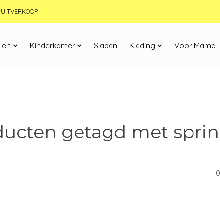
JN UITVERKOOP
len
Kinderkamer
Slapen
Kleding
Voor Mama
ducten getagd met sprin
0