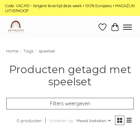
Code: VACA10 - langere levertijd deze week • 100% Europees • MAGAZIJN
UITVERKOOP
Verlanglijst
Winkelwag
Home
/
Tags
/
speelset
Producten getagd met
speelset
Filters weergeven
0 producten
Sorteren op
Meest bekeken