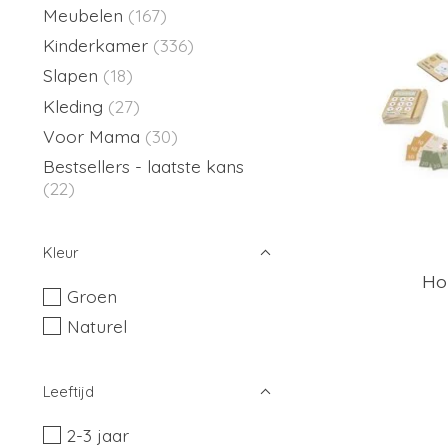
Meubelen
(167)
Kinderkamer
(336)
Slapen
(18)
Kleding
(27)
Voor Mama
(30)
Bestsellers - laatste kans
(22)
Kleur
Ho
Groen
Naturel
Leeftijd
2-3 jaar