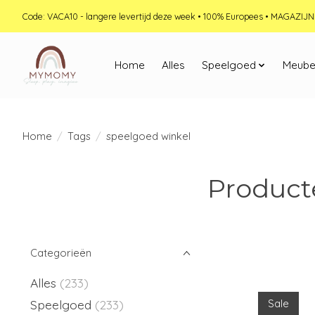
Code: VACA10 - langere levertijd deze week • 100% Europees • MAGAZI
Home
Alles
Speelgoed
Meube
Home
/
Tags
/
speelgoed winkel
Product
Categorieën
Alles
(233)
Speelgoed
(233)
Sale