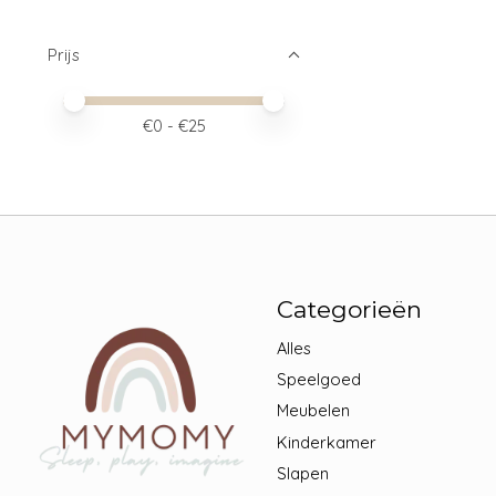
Prijs
Minimale prijswaarde
Price maximum value
€
0
- €
25
Categorieën
Alles
Speelgoed
Meubelen
Kinderkamer
Slapen