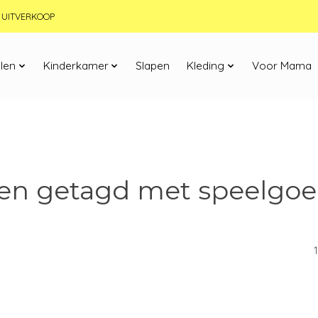
JN UITVERKOOP
len
Kinderkamer
Slapen
Kleding
Voor Mama
en getagd met speelgoe