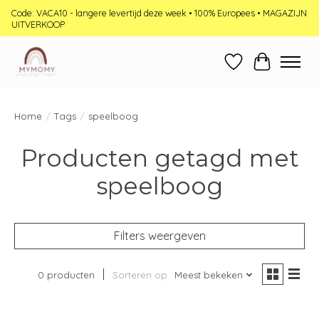
Code: VACA10 - langere levertijd deze week • 100% Europees • MAGAZIJN
UITVERKOOP
Verlanglijst
Winkelwag
Home
/
Tags
/
speelboog
Producten getagd met
speelboog
Filters weergeven
0 producten
Sorteren op
Meest bekeken