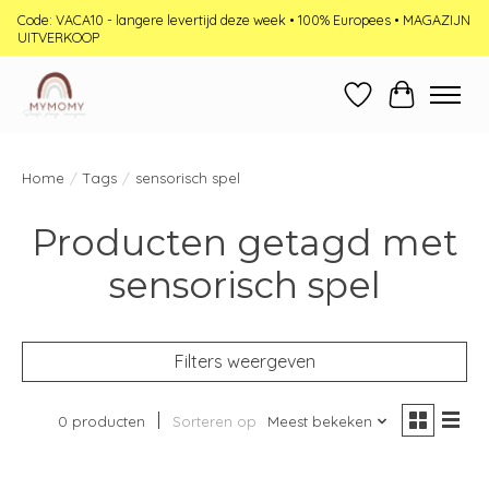
Code: VACA10 - langere levertijd deze week • 100% Europees • MAGAZIJN
UITVERKOOP
Verlanglijst
Winkelwag
Home
/
Tags
/
sensorisch spel
Producten getagd met
sensorisch spel
Filters weergeven
0 producten
Sorteren op
Meest bekeken