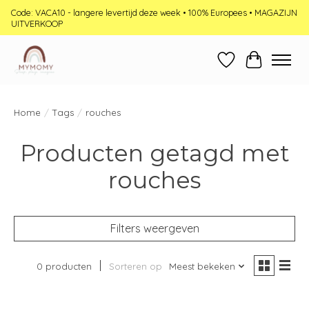
Code: VACA10 - langere levertijd deze week • 100% Europees • MAGAZIJN
UITVERKOOP
Verlanglijst
Winkelwag
Home
/
Tags
/
rouches
Producten getagd met
rouches
Filters weergeven
0 producten
Sorteren op
Meest bekeken