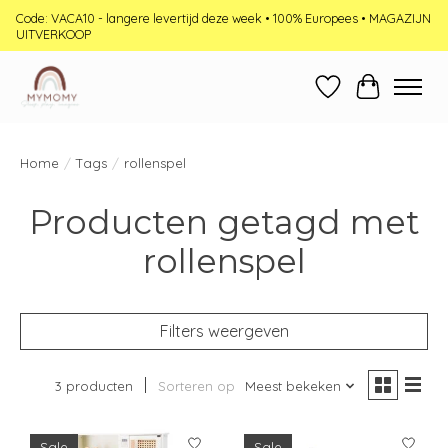
Code: VACA10 - langere levertijd deze week • 100% Europees • MAGAZIJN
UITVERKOOP
Verlanglijst
Winkelwag
Home
/
Tags
/
rollenspel
Producten getagd met
rollenspel
Filters weergeven
3 producten
Sorteren op
Meest bekeken
Sale
Sale