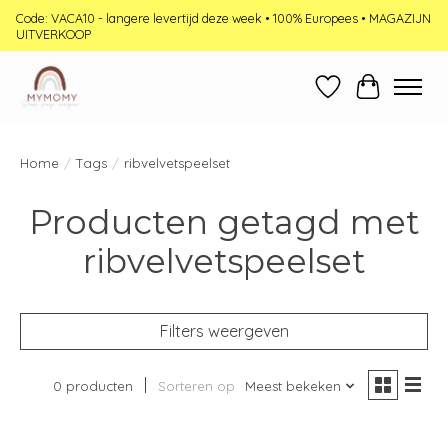
Code: VACA10 - langere levertijd deze week • 100% Europees • MAGAZIJN
UITVERKOOP
Verlanglijst
Winkelwag
Home
/
Tags
/
ribvelvetspeelset
Producten getagd met
ribvelvetspeelset
Filters weergeven
0 producten
Sorteren op
Meest bekeken