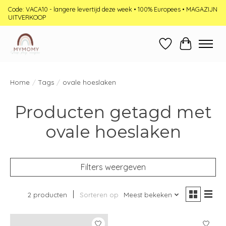
Code: VACA10 - langere levertijd deze week • 100% Europees • MAGAZIJN
UITVERKOOP
Verlanglijst
Winkelwag
Home
/
Tags
/
ovale hoeslaken
Producten getagd met
ovale hoeslaken
Filters weergeven
2 producten
Sorteren op
Meest bekeken