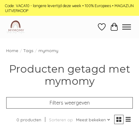
Code: VACA10 - langere levertijd deze week • 100% Europees • MAGAZIJN
UITVERKOOP
Verlanglijst
Winkelwag
Home
/
Tags
/
mymomy
Producten getagd met
mymomy
Filters weergeven
0 producten
Sorteren op
Meest bekeken