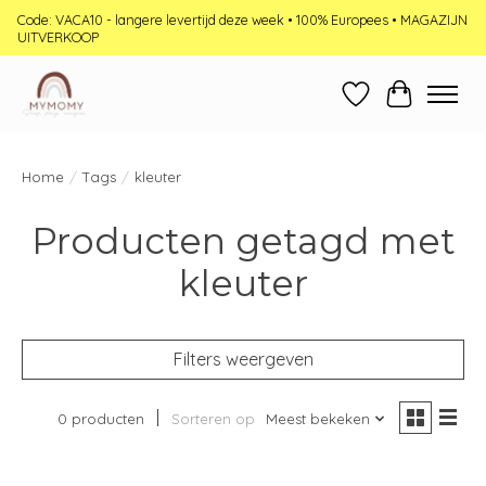
Code: VACA10 - langere levertijd deze week • 100% Europees • MAGAZIJN
UITVERKOOP
Verlanglijst
Winkelwag
Home
/
Tags
/
kleuter
Producten getagd met
kleuter
Filters weergeven
0 producten
Sorteren op
Meest bekeken