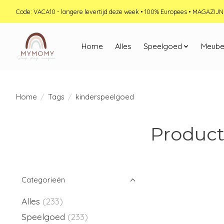
Code: VACA10 - langere levertijd deze week • 100% Europees • MAGAZI
Home
Alles
Speelgoed
Meube
Home
/
Tags
/
kinderspeelgoed
Product
Categorieën
Alles
(233)
Speelgoed
(233)