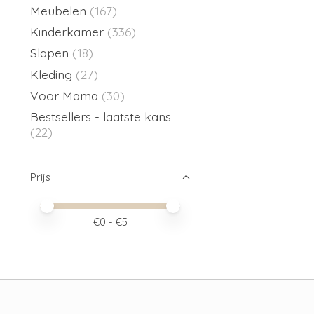
Meubelen
(167)
Kinderkamer
(336)
Slapen
(18)
Kleding
(27)
Voor Mama
(30)
Bestsellers - laatste kans
(22)
Prijs
Minimale prijswaarde
Price maximum value
€
0
- €
5