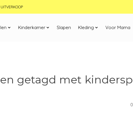
JN UITVERKOOP
len
Kinderkamer
Slapen
Kleding
Voor Mama
en getagd met kinders
0