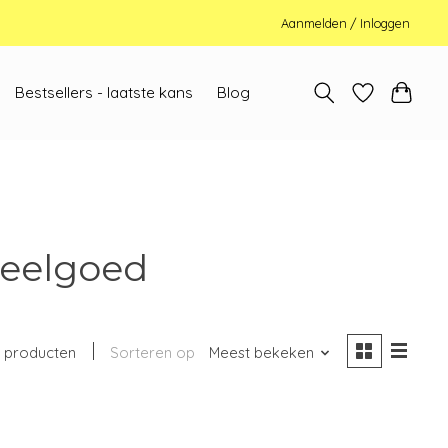
Aanmelden / Inloggen
Bestsellers - laatste kans
Blog
peelgoed
 producten
Sorteren op
Meest bekeken