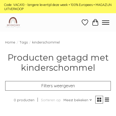
Code: VACA10 - langere levertijd deze week • 100% Europees • MAGAZIJN
UITVERKOOP
Verlanglijst
Winkelwag
Home
/
Tags
/
kinderschommel
Producten getagd met
kinderschommel
Filters weergeven
0 producten
Sorteren op
Meest bekeken