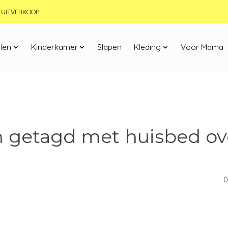
JN UITVERKOOP
len
Kinderkamer
Slapen
Kleding
Voor Mama
 getagd met huisbed o
0