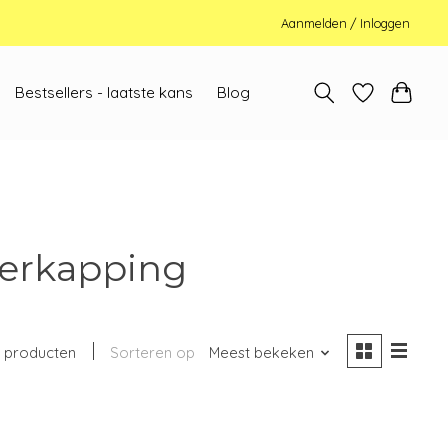
Aanmelden / Inloggen
Bestsellers - laatste kans
Blog
verkapping
 producten
Sorteren op
Meest bekeken