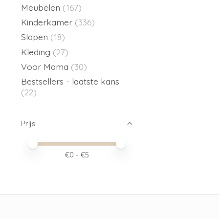
Meubelen
(167)
Kinderkamer
(336)
Slapen
(18)
Kleding
(27)
Voor Mama
(30)
Bestsellers - laatste kans
(22)
Prijs
Minimale prijswaarde
Price maximum value
€
0
- €
5