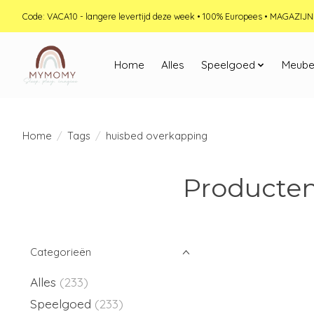
Code: VACA10 - langere levertijd deze week • 100% Europees • MAGAZI
Home
Alles
Speelgoed
Meube
Home
/
Tags
/
huisbed overkapping
Producten
Categorieën
Alles
(233)
Speelgoed
(233)