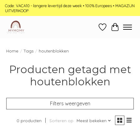
Code: VACA10 - langere levertijd deze week • 100% Europees • MAGAZIJN
UITVERKOOP
Verlanglijst
Winkelwag
Home
/
Tags
/
houtenblokken
Producten getagd met
houtenblokken
Filters weergeven
0 producten
Sorteren op
Meest bekeken