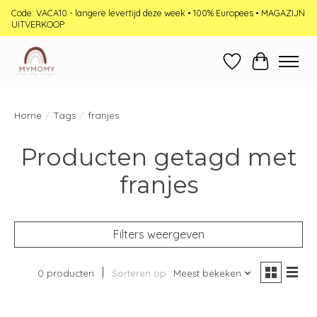
Code: VACA10 - langere levertijd deze week • 100% Europees • MAGAZIJN
UITVERKOOP
Verlanglijst
Winkelwag
Home
/
Tags
/
franjes
Producten getagd met
franjes
Filters weergeven
0 producten
Sorteren op
Meest bekeken