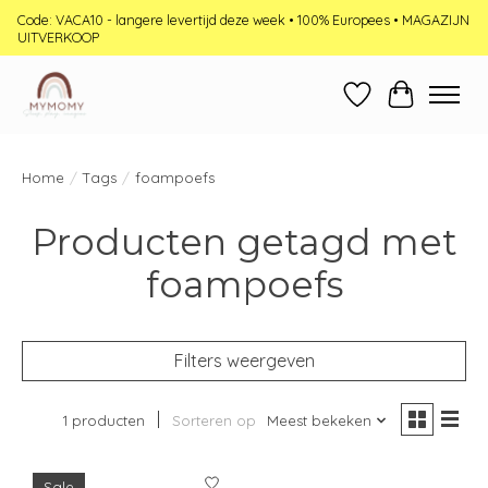
Code: VACA10 - langere levertijd deze week • 100% Europees • MAGAZIJN
UITVERKOOP
Verlanglijst
Winkelwag
Home
/
Tags
/
foampoefs
Producten getagd met
foampoefs
Filters weergeven
1 producten
Sorteren op
Meest bekeken
Sale