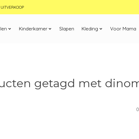
JN UITVERKOOP
len
Kinderkamer
Slapen
Kleding
Voor Mama
ucten getagd met dinom
0