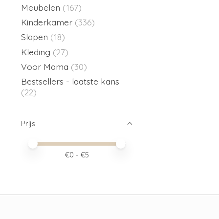
Meubelen
(167)
Kinderkamer
(336)
Slapen
(18)
Kleding
(27)
Voor Mama
(30)
Bestsellers - laatste kans
(22)
Prijs
Minimale prijswaarde
Price maximum value
€
0
- €
5