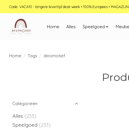
Code: VACA10 - langere levertijd deze week • 100% Europees • MAGAZI
Home
Alles
Speelgoed
Meube
Home
/
Tags
/
dinomotief
Prod
Categorieën
Alles
(233)
Speelgoed
(233)