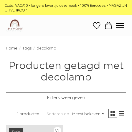
Code: VACA10 - langere levertijd deze week • 100% Europees • MAGAZIJN
UITVERKOOP
Verlanglijst
Winkelwag
Home
/
Tags
/
decolamp
Producten getagd met
decolamp
Filters weergeven
1 producten
Sorteren op
Meest bekeken
Sale