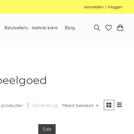
Aanmelden / Inloggen
Bestsellers - laatste kans
Blog
peelgoed
 producten
Sorteren op
Meest bekeken
Sale