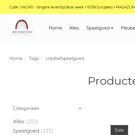
Code: VACA10 - langere levertijd deze week • 100% Europees • MAGAZI
Home
Alles
Speelgoed
Meube
Home
/
Tags
/
creatiefspeelgoed
Product
Categorieën
Alles
(233)
Speelgoed
(233)
Sale