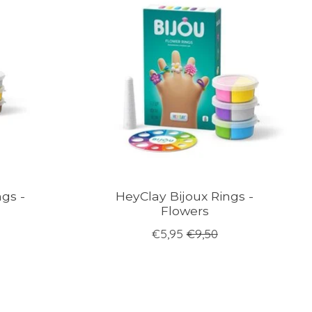
gs -
HeyClay Bijoux Rings -
Flowers
€5,95
€9,50