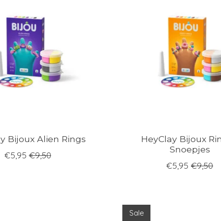
y Bijoux Alien Rings
HeyClay Bijoux Rin
Snoepjes
€5,95
€9,50
€5,95
€9,50
Sale