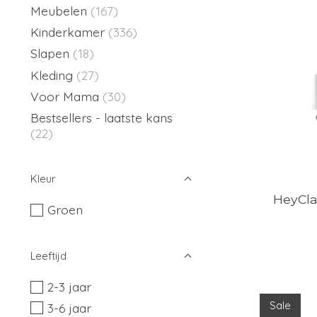
Meubelen
(167)
Kinderkamer
(336)
Slapen
(18)
Kleding
(27)
Voor Mama
(30)
Bestsellers - laatste kans
(22)
Kleur
HeyCla
Groen
Leeftijd
2-3 jaar
Sale
3-6 jaar