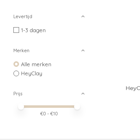
Levertijd
1-3 dagen
Merken
Alle merken
HeyClay
HeyCl
Prijs
Minimale prijswaarde
Price maximum value
€
0
- €
10