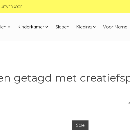
JN UITVERKOOP
len
Kinderkamer
Slapen
Kleding
Voor Mama
en getagd met creatiefs
5
Sale