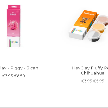
ay - Piggy - 3 can
HeyClay Fluffy P
Chihuahua
€3,95
€6,50
€3,95
€5,95