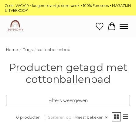
Code: VACA10 - langere levertijd deze week • 100% Europees • MAGAZIJN
UITVERKOOP
Verlanglijst
Winkelwag
Home
/
Tags
/
cottonballenbad
Producten getagd met
cottonballenbad
Filters weergeven
0 producten
Sorteren op
Meest bekeken