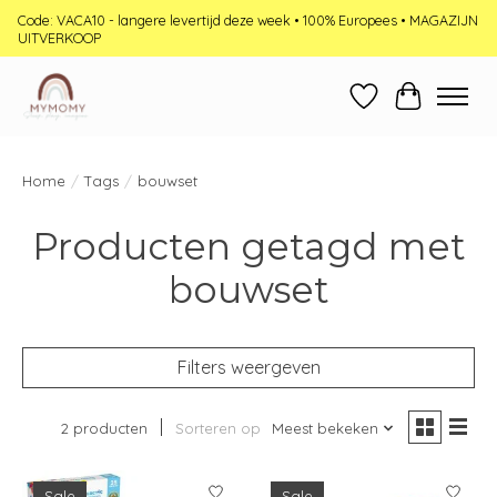
Code: VACA10 - langere levertijd deze week • 100% Europees • MAGAZIJN
UITVERKOOP
Verlanglijst
Winkelwag
Home
/
Tags
/
bouwset
Producten getagd met
bouwset
Filters weergeven
2 producten
Sorteren op
Meest bekeken
Sale
Sale