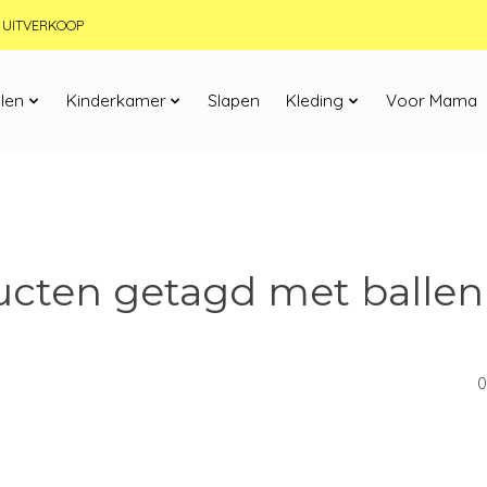
JN UITVERKOOP
len
Kinderkamer
Slapen
Kleding
Voor Mama
ucten getagd met ballen
0