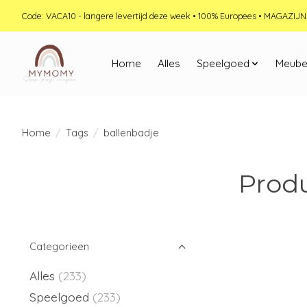
Code: VACA10 - langere levertijd deze week • 100% Europees • MAGAZI
Home
Alles
Speelgoed
Meube
Home
/
Tags
/
ballenbadje
Prod
Categorieën
Alles
(233)
Speelgoed
(233)