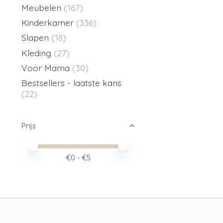
Meubelen
(167)
Kinderkamer
(336)
Slapen
(18)
Kleding
(27)
Voor Mama
(30)
Bestsellers - laatste kans
(22)
Prijs
Minimale prijswaarde
Price maximum value
€
0
- €
5