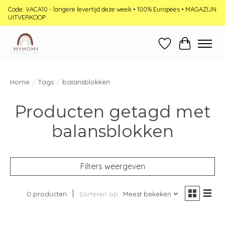
Code: VACA10 - langere levertijd deze week • 100% Europees • MAGAZIJN
UITVERKOOP
Verlanglijst
Winkelwag
Home
/
Tags
/
balansblokken
Producten getagd met
balansblokken
Filters weergeven
0 producten
Sorteren op
Meest bekeken