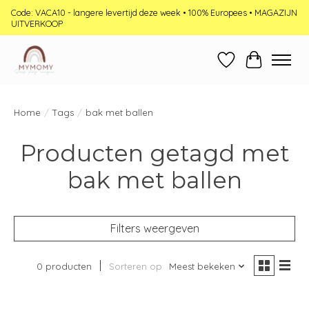
Code: VACA10 - langere levertijd deze week • 100% Europees • MAGAZIJN
UITVERKOOP
Verlanglijst
Winkelwag
Home
/
Tags
/
bak met ballen
Producten getagd met
bak met ballen
Filters weergeven
0 producten
Sorteren op
Meest bekeken