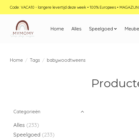
Code: VACA10 - langere levertijd deze week • 100% Europees • MAGAZI
Home
Alles
Speelgoed
Meube
Home
/
Tags
/
babywoodtweens
Product
Categorieën
Alles
(233)
Speelgoed
(233)