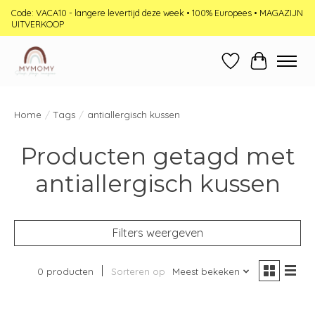
Code: VACA10 - langere levertijd deze week • 100% Europees • MAGAZIJN
UITVERKOOP
Verlanglijst
Winkelwag
Home
/
Tags
/
antiallergisch kussen
Producten getagd met
antiallergisch kussen
Filters weergeven
0 producten
Sorteren op
Meest bekeken