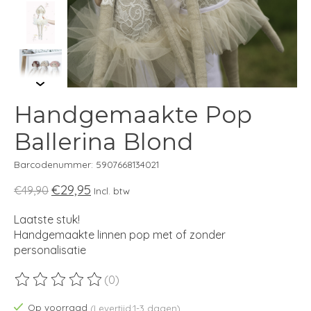
Handgemaakte Pop
Ballerina Blond
Barcodenummer: 5907668134021
€29,95
€49,90
Incl. btw
Laatste stuk!
Handgemaakte linnen pop met of zonder
personalisatie
(0)
De beoordeling van dit product is
0
van de 5
Op voorraad
(Levertijd:1-3 dagen)