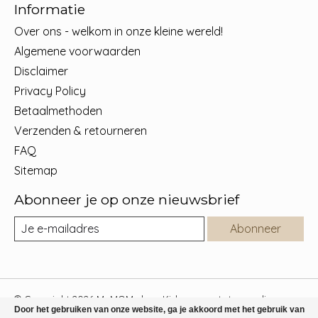
Informatie
Over ons - welkom in onze kleine wereld!
Algemene voorwaarden
Disclaimer
Privacy Policy
Betaalmethoden
Verzenden & retourneren
FAQ
Sitemap
Abonneer je op onze nieuwsbrief
Abonneer
© Copyright 2026 MyMOMy.be - Kids concept store online -
Door het gebruiken van onze website, ga je akkoord met het gebruik van
Powered by
Lightspeed