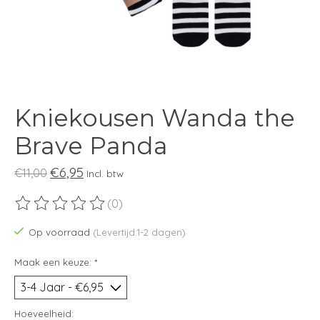
Kniekousen Wanda the
Brave Panda
€6,95
€11,00
Incl. btw
(0)
De beoordeling van dit product is
0
van de 5
Op voorraad
(Levertijd:1-2 dagen)
Maak een keuze:
*
Hoeveelheid: