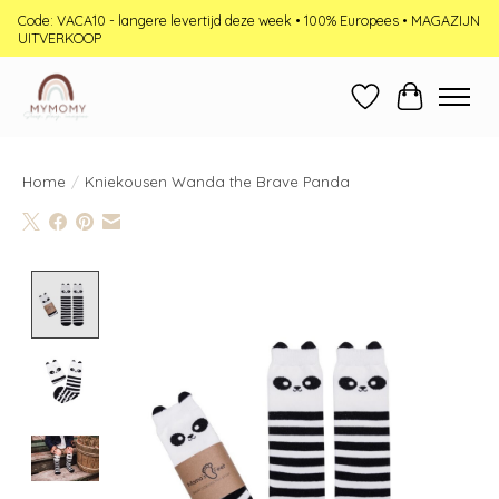
Code: VACA10 - langere levertijd deze week • 100% Europees • MAGAZIJN
UITVERKOOP
Verlanglijst
Winkelwag
Home
/
Kniekousen Wanda the Brave Panda
Product image slideshow Items