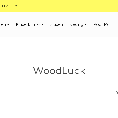
JN UITVERKOOP
len
Kinderkamer
Slapen
Kleding
Voor Mama
WoodLuck
0