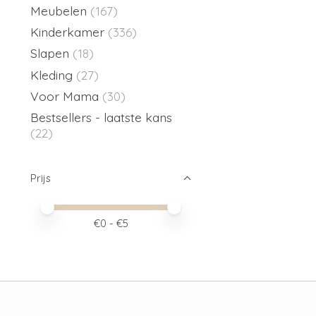
Meubelen
(167)
Kinderkamer
(336)
Slapen
(18)
Kleding
(27)
Voor Mama
(30)
Bestsellers - laatste kans
(22)
Prijs
Minimale prijswaarde
Price maximum value
€
0
- €
5