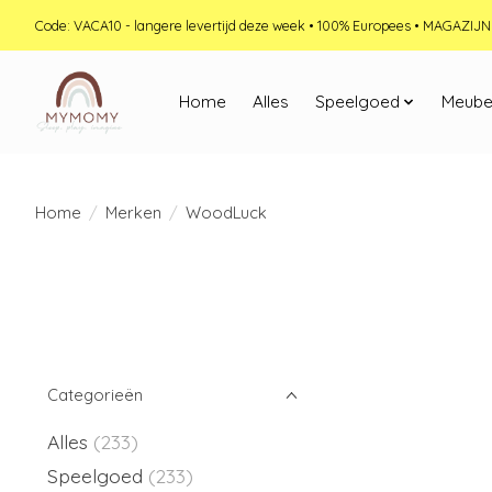
Code: VACA10 - langere levertijd deze week • 100% Europees • MAGAZI
Home
Alles
Speelgoed
Meube
Home
/
Merken
/
WoodLuck
Categorieën
Alles
(233)
Speelgoed
(233)