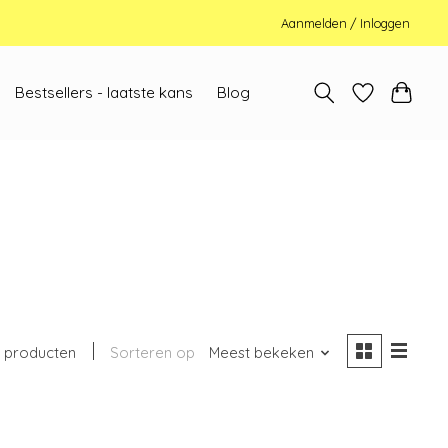
Aanmelden / Inloggen
Bestsellers - laatste kans
Blog
 producten
Sorteren op
Meest bekeken