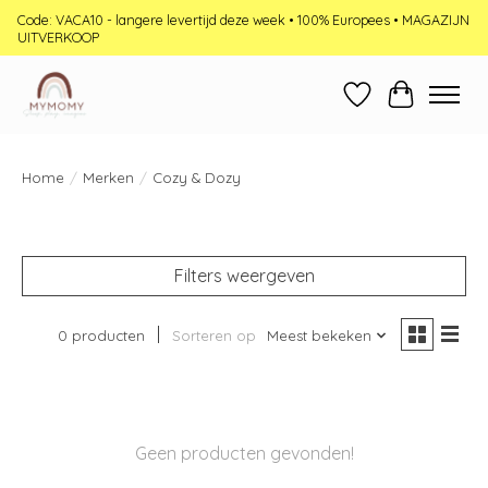
Code: VACA10 - langere levertijd deze week • 100% Europees • MAGAZIJN
UITVERKOOP
Verlanglijst
Winkelwag
Home
/
Merken
/
Cozy & Dozy
Filters weergeven
0 producten
Sorteren op
Meest bekeken
Geen producten gevonden!